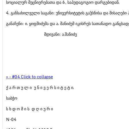
სოციალურ მეცნიერებათა და 6, საპედაგოგიო დარგებიდან.
4. განსახილველი საგანი: უნივერსიტეტის გაჴსნისა და მისაღები 
განაჩენი: ი. ყიფშიძემა და ა. შანიძემ იკისრეს სათანადო განცხა
მდივანი: ა.შანიძე
+
-
#04
Click to collapse
ქ ა რ თ უ ლ ი უ ნ ი ვ ე რ ს ი ტ ე ტ ი.
საბჭო
ს ხ დ ო მ ი ს დ ღ ი უ რ ი
N-04