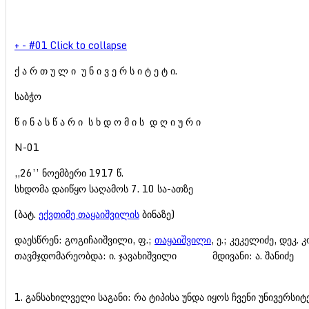
+
-
#01
Click to collapse
ქ ა რ თ უ ლ ი უ ნ ი ვ ე რ ს ი ტ ე ტ ი.
საბჭო
წ ი ნ ა ს წ ა რ ი ს ხ დ ო მ ი ს დ ღ ი უ რ ი
N-01
,,26’’ ნოემბერი 1917 წ.
სხდომა დაიწყო საღამოს 7. 10 სა-ათზე
(ბატ.
ექვთიმე თაყაიშვილის
ბინაზე)
დაესწრენ: გოგიჩაიშვილი, ფ.;
თაყაიშვილი
, ე.; კეკელიძე, დეკ. კ
თავმჯდომარეობდა: ი. ჯავახიშვილი მდივანი: ა. შანიძე
1. განსახილველი საგანი: რა ტიპისა უნდა იყოს ჩვენი უნივერსი