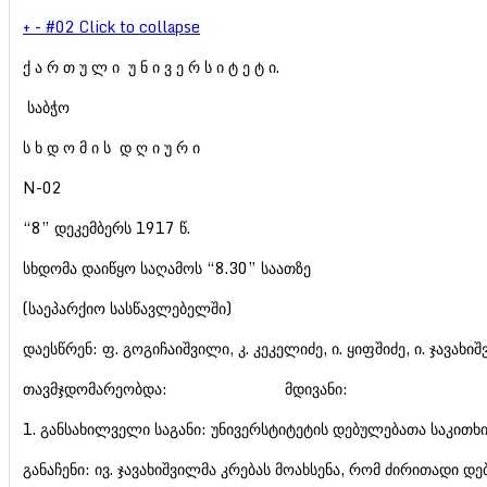
+
-
#02
Click to collapse
ქ ა რ თ უ ლ ი უ ნ ი ვ ე რ ს ი ტ ე ტ ი.
საბჭო
ს ხ დ ო მ ი ს დ ღ ი უ რ ი
N-02
“8” დეკემბერს 1917 წ.
სხდომა დაიწყო საღამოს “8.30” საათზე
(საეპარქიო სასწავლებელში)
დაესწრენ: ფ. გოგიჩაიშვილი, კ. კეკელიძე, ი. ყიფშიძე, ი. ჯავახი
თავმჯდომარეობდა: მდივანი:
1. განსახილველი საგანი: უნივერსტიტეტის დებულებათა საკითხი
განაჩენი: ივ. ჯავახიშვილმა კრებას მოახსენა, რომ ძირითადი დ