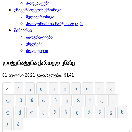
პოდკასტები
უნივერსიტეტის ქრონიკა
მედიაქრონიკა
პროფესორთა საბჭოს ოქმები
შინაარსი
ბიოგრაფიები
უწყებები
მოვლენები
ლიტერატურა ქართულ ენაზე
01 ივლისი 2021
გადასვლები: 3141
ა
ბ
გ
დ
ე
ვ
ზ
თ
ი
კ
ლ
მ
ნ
ო
პ
ჟ
რ
ს
ტ
უ
ფ
ქ
ღ
ყ
შ
ჩ
ც
ძ
წ
ჭ
ხ
ჯ
ჰ