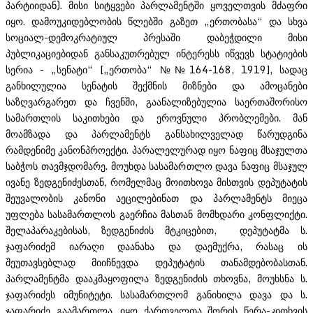
პარტიიდან). მისი სიტყვები პარლამენტში ყოველთვის მძაფრი
იყო. დამოუკიდებლობის წლებში გაზეთ „ერთობასა“ და სხვა
სოციალ-დემოკრატიულ პრესაში დაბეჭდილი მისი
პუბლიკაციებიდან განსაკუთრებულ ინტერესს იწვევს სტატიების
სერია - „სენატი“ [„ერთობა“ №№164-168, 1919], სადაც
განხილულია სენატის შექმნის მიზნები და ამოცანები
საზღვარგარეთ და ჩვენში, გაანალიზებულია საერთაშორისო
სამართლის საკითხები და ეროვნული პრობლემები. მან
მოამზადა და პარლამენტს განსახილველად წარუდგინა
რამდენიმე კანონპროექტი. პარალელურად იყო ნაფიც მსაჯულთა
საბჭოს თავმჯდომარე. მოუხდა სასამართლო დავა ნაფიც მსაჯულ
ივანე ზედგენიძესთან, რომელმაც მოითხოვა მისთვის დეპუტატის
შეუვალობის კანონი აეცილებინათ და პარლამენტს მიეცა
უფლება სასამართლოს გაერჩია მასთან მომხდარი კონფლიქტი.
შელაპარაკებისას, ზედგენიძის მტკიცებით, დეპუტატმა ს.
ჯაფარიძემ იარაღი დაანახა და დაემუქრა, რასაც ის
შეუთავსებლად მიიჩნევდა დეპუტატის თანამდებობასთან.
პარლამენტმა დააკმაყოფილა ზედგენიძის თხოვნა, მოუხსნა ს.
ჯაფარიძეს იმუნიტეტი. სასამართლომ განიხილა დავა და ს.
ჯაფარიძე გაამართლა. იყო ქართველთა შორის წერა-კითხვის