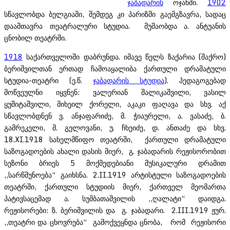
ჯაბადარის
ოჯახში.
1902
სწავლობდა ბელგიაში, შემდეგ კი პარიზში გაემგზავრა, სადაც
დაამთავრა თეატრალური სტუდია. მუშაობდა ა. ანტუანის
ცნობილ თეატრში.
1918
საქართველოში დაბრუნდა. იმავე წელს ზაქარია (შაქრო)
ბერიშვილთან ერთად ჩამოაყალიბა ქართული დრამატული
სტუდია-თეატრი (ე.წ.
ჯაბადარის სტუდია
). პედაგოგებად
მოწვეულნი იყვნენ: ვალერიან შალიკაშვილი, ვასილ
ყუშიტაშვილი, მიხეილ ქორელი, აკაკი ფაღავა და სხვ. აქ
სწავლობდნენ ვ. ანჯაფარიძე, მ. ჭიაურელი, ა. ვასაძე, ბ.
გამრეკელი, მ. გელოვანი, უ. ჩხეიძე, დ. ანთაძე და სხვ.
18.XI.1918 სახელმწიფო თეატრში, ქართული დრამატული
საზოგადოების ახალი დასის მიერ, გ. ჯაბადარის რეჟისორობით
სეზონი ბრიეს 5 მოქმედებიანი მუსიკალური დრამით
,,სარწმუნოება“ გაიხსნა. 2.II.1919 არტისტული საზოგადოების
თეატრში, ქართული სტუდიის მიერ, ქართველ მეომართა
პატივსაცემად ა. სუმბათაშვილის ,,ღალატი“ დაიდგა.
რეჟისორები: ზ. ბერიშვილის და გ. ჯაბადარი. 2.III.1919 ჟურ.
,,თეატრი და ცხოვრება“ გამოქვეყნდა ცნობა, რომ რეჟისორი