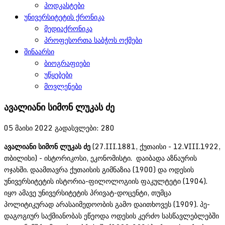
პოდკასტები
უნივერსიტეტის ქრონიკა
მედიაქრონიკა
პროფესორთა საბჭოს ოქმები
შინაარსი
ბიოგრაფიები
უწყებები
მოვლენები
ავალიანი სიმონ ლუკას ძე
05 მაისი 2022
გადასვლები: 280
ავალიანი
სიმონ
ლუკას
ძე
(27.III.1881, ქუთაისი - 12.VIII.1922,
თბილისი) - ისტორიკოსი, ეკონომისტი. დაიბა­და აზ­ნა­ურის
ოჯახში. დაამთავრა ქუ­თაისის გიმნაზია (1900) და ოდესის
უნივერსი­ტე­­ტის ის­ტო­რია-ფილოლოგიის ფაკულტეტი (1904).
იყო ამავე უნივერსიტეტის პრი­ვატ-დო­ცე­ნ­ტი, თუ­მცა
პოლიტიკურად არასაიმედოობის გამო დაითხოვეს (1909). პე­
დაგ­ო­გი­ურ საქ­მი­ა­ნობას ეწეოდა ოდესის კერძო სასწავლებლებში