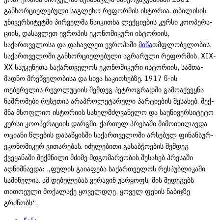
განხორციელებული საგლეხო რეფორმის ისტო­რია. თბილისის
უნივერსიტეტში პირველმა წაიკითხა ლექციების კურსი კოო­პერა­
ცი­ის, დასავლეთ ევროპის ეკონომიკური ისტორიის,
საქართველოსა და დასავ­ლეთ ევ­რო­პაში
მიწა
თმფლობე­ლობის,
საქართველოში განხორციელებული აგრარუ­ლი რე­ფო­რ­მის, XIX-
XX საუკუნეთა საქართველოს ეკონომიკური ისტორიის, სამთა­
მადნო მრე­წ­ველობისა და სხვა საკითხებზე. 1917 წ-ის
თებერვლის რევოლუ­ციის შე­მ­დეგ პეტრო­გ­რა­დ­ში გამოაქვეყნა
ნაშრომები რუსეთის არაპროლეტარული პარტიების შესახებ. შე­ქ­
მნა მსოფლიო ისტორიის სახელმძღვანელო და საუნივერსიტეტო
კურსი კოოპერა­ცი­ის დარგში. ქართულ პრესაში მიმოიხილავდა
ოციანი წლების დასაწყისში საქართვე­ლოში არს­ებულ ფი­ნანსურ-
ეკონომიკურ ვითარებას. იძულებითი გასაბჭოების შემ­დეგ
ქვეყანაში შექმნილი მძიმე მდგომარეობის შესახებ პრესაში
აღნიშნავდა: „ფულის გაიაფება საქართველოს რესპუბლიკაში
საშინელია. ამ დებულებას ვერავინ უარყოფს. მის შედეგებს
თითოეული მოქალაქე ყოველდღე, ყოველ ფეხის ნაბიჯზე
გრძნობს“.