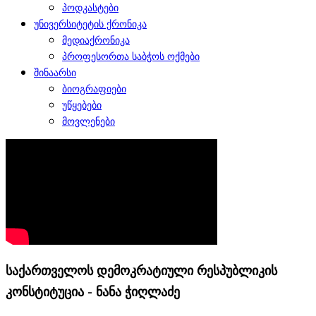
პოდკასტები
უნივერსიტეტის ქრონიკა
მედიაქრონიკა
პროფესორთა საბჭოს ოქმები
შინაარსი
ბიოგრაფიები
უწყებები
მოვლენები
საქართველოს დემოკრატიული რესპუბლიკის
კონსტიტუცია - ნანა ჭიღლაძე